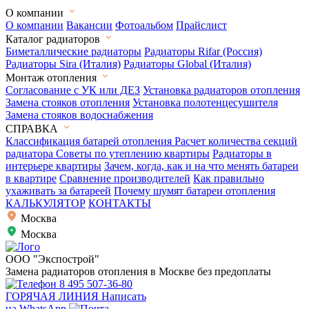
О компании
О компании
Вакансии
Фотоальбом
Прайслист
Каталог радиаторов
Биметаллические радиаторы
Радиаторы Rifar (Россия)
Радиаторы Sira (Италия)
Радиаторы Global (Италия)
Монтаж отопления
Согласование с УК или ДЕЗ
Установка радиаторов отопления
Замена стояков отопления
Установка полотенцесушителя
Замена стояков водоснабжения
СПРАВКА
Классификация батарей отопления
Расчет количества секций
радиатора
Советы по утеплению квартиры
Радиаторы в
интерьере квартиры
Зачем, когда, как и на что менять батареи
в квартире
Сравнение производителей
Как правильно
ухаживать за батареей
Почему шумят батареи отопления
КАЛЬКУЛЯТОР
КОНТАКТЫ
Москва
Москва
ООО "Экспострой"
Замена радиаторов отопления в Москве без предоплаты
8 495 507-36-80
ГОРЯЧАЯ ЛИНИЯ
Написать
на WhatsApp